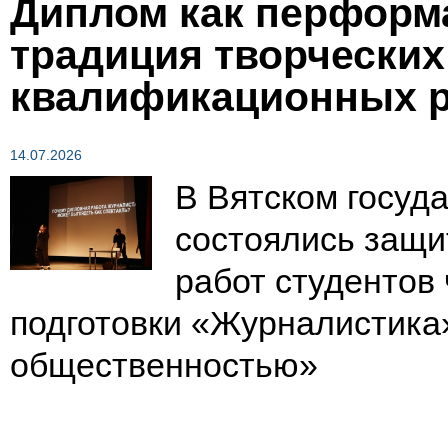
Диплом как перформа
Зеленым по темно-коричневому
традиция творчески
Вернуть стан
квалификационных р
14.07.2026
В Вятском госуд
состоялись защ
работ студентов
подготовки «Журналистика»
общественностью»