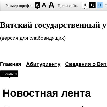
Размер шрифта:
Цвета сайта
Настройки шрифта
Вятский государственный у
Выберите шрифт
Arial
Times New Roman
Интервал между буквами
(версия для слабовидящих)
(Кернинг)
:
Станда
Выбор цветовой схем
Главная
—
Черным по белому
Абитуриенту
Сведения о Вят
Новости
Белым по черному
Темно-синим по голубому
Новостная лента
Коричневым по бежевому