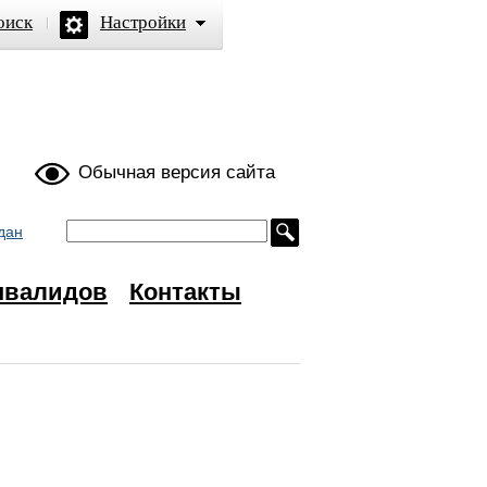
оиск
Настройки
ой
Обычная версия сайта
дан
нвалидов
Контакты