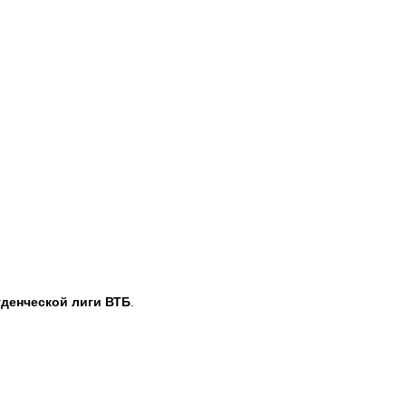
акрыть панель
уденческой лиги ВТБ
.