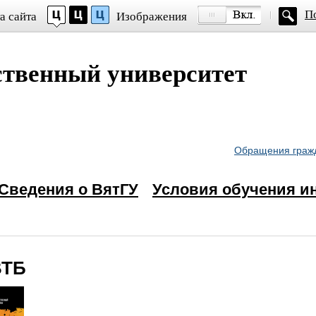
П
а сайта
Изображения
рифта
ственный университет
mes New Roman
Кернинг)
:
Стандартный
Средний
Больш
вой схемы:
Обращения граж
Сведения о ВятГУ
Условия обучения и
ому
ВТБ
ому