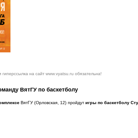
ичневому
Вернуть стандартные настройки
З
гиперссылка на сайт www.vyatsu.ru обязательна!
манду ВятГУ по баскетболу
омплексе
ВятГУ (Орловская, 12) пройдут
игры по баскетболу Ст