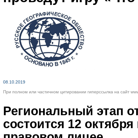
Зеленым по темно-коричневому
Вернуть стан
08.10.2019
При полном или частичном цитировании гиперссылка на сайт www
Региональный этап о
состоится 12 октября
правовом лицее