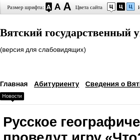
Размер шрифта:
Цвета сайта
Настройки шрифта
Вятский государственный у
Выберите шрифт
Arial
Times New Roman
Интервал между буквами
(версия для слабовидящих)
(Кернинг)
:
Станда
Выбор цветовой схем
Главная
—
Черным по белому
Абитуриенту
Сведения о Вят
Новости
Белым по черному
Темно-синим по голубому
Русское географиче
Коричневым по бежевому
проведут игру «Что