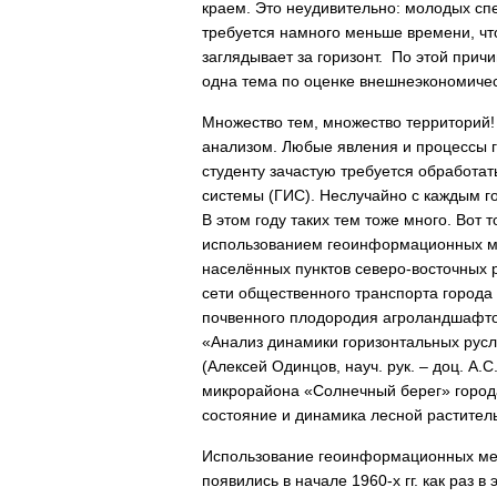
краем. Это неудивительно: молодых спе
требуется намного меньше времени, чтоб
заглядывает за горизонт. По этой причи
одна тема по оценке внешнеэкономичес
Множество тем, множество территорий!
анализом. Любые явления и процессы г
студенту зачастую требуется обработ
системы (ГИС). Неслучайно с каждым г
В этом году таких тем тоже много. Вот
использованием геоинформационных мет
населённых пунктов северо-восточных р
сети общественного транспорта города 
почвенного плодородия агроландшафтов 
«Анализ динамики горизонтальных рус
(Алексей Одинцов, науч. рук. – доц. А
микрорайона «Солнечный берег» города
состояние и динамика лесной раститель
Использование геоинформационных мет
появились в начале 1960-х гг. как раз 