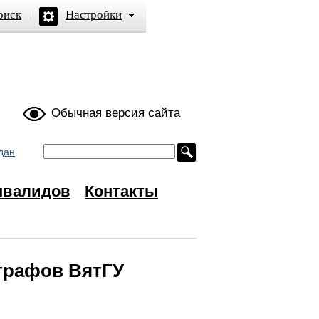
оиск
Настройки
ой
Обычная версия сайта
дан
нвалидов
Контакты
графов ВятГУ