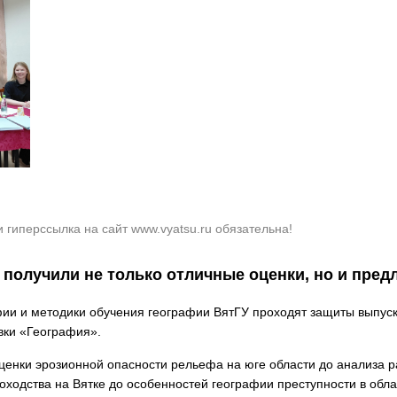
ичневому
Вернуть стандартные настройки
З
гиперссылка на сайт www.vyatsu.ru обязательна!
 получили не только отличные оценки, но и пред
фии и методики обучения географии ВятГУ проходят защиты выпус
овки «География».
 оценки эрозионной опасности рельефа на юге области до анализа 
ходства на Вятке до особенностей географии преступности в обла