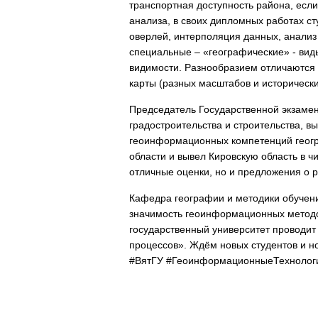
транспортная доступность района, если
анализа, в своих дипломных работах с
оверлей, интерполяция данных, анализ
специальные – «географические» - вид
видимости. Разнообразием отличаются 
карты (разных масштабов и исторически
Председатель Государственной экзамен
градостроительства и строительства, в
геоинформационных компетенций геогра
области и вывел Кировскую область в ч
отличные оценки, но и предложения о 
Кафедра географии и методики обучения
значимость геоинформационных методов
государственный университет проводи
процессов». Ждём новых студентов и 
#ВятГУ #ГеоинформационныеТехнолог