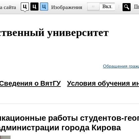
П
а сайта
Изображения
рифта
ственный университет
mes New Roman
Кернинг)
:
Стандартный
Средний
Больш
вой схемы:
Обращения граж
Сведения о ВятГУ
Условия обучения и
ому
кационные работы студентов-гео
администрации города Кирова
ому