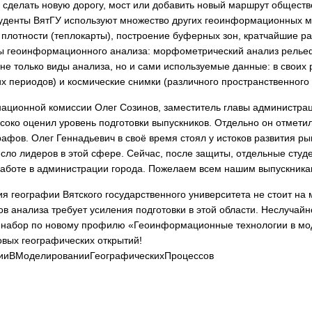
 сделать новую дорогу, мост или добавить новый маршрут обществ
туденты ВятГУ используют множество других геоинформационных м
 плотности (теплокарты), построение буферных зон, кратчайшие р
ы геоинформационного анализа: морфометрический анализ рельефа
не только виды анализа, но и сами используемые данные: в своих
х периодов) и космические снимки (различного пространственного
ационной комиссии Олег Созинов, заместитель главы администрац
ысоко оценил уровень подготовки выпускников. Отдельно он отмети
фов. Олег Геннадьевич в своё время стоял у истоков развития ры
исло лидеров в этой сфере. Сейчас, после защиты, отдельные студе
работе в администрации города. Пожелаем всем нашим выпускника
 географии Вятского государственного университета не стоит на 
 анализа требует усиления подготовки в этой области. Неслучайно
т набор по новому профилю «Геоинформационные технологии в мо
новых географических открытий!
ииВМоделированииГеографическихПроцессов