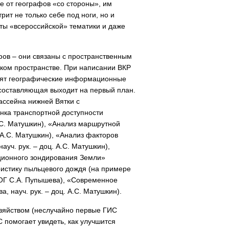
е от географов «со стороны», им
ит не только себе под ноги, но и
оты «всероссийской» тематики и даже
фов – они связаны с пространственным
ском пространстве. При написании ВКР
одят географические информационные
 составляющая выходит на первый план.
бассейна нижней Вятки с
нка транспортной доступности
.С. Матушкин), «Анализ маршрутной
 А.С. Матушкин), «Анализ факторов
уч. рук. – доц. А.С. Матушкин),
ционного зондирования Земли»
ристику пыльцевого дождя (на примере
МОГ С.А. Пупышева), «Современное
 науч. рук. – доц. А.С. Матушкин).
зяйством (неслучайно первые ГИС
С помогает увидеть, как улучшится