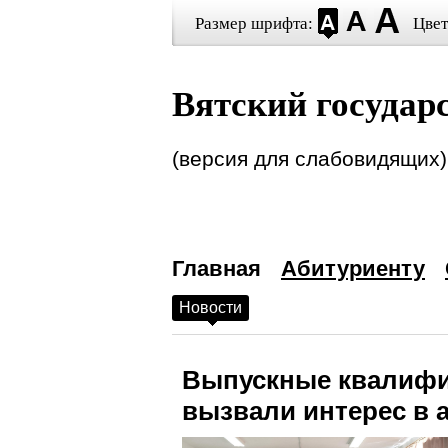
Размер шрифта:
Цвет
Настройки ш
Вятский государ
Выберите шрифт
Arial
Ti
Интервал между буквами
(версия для слабовидящих)
(
Выбор цвето
Главная
—
Черным по белому
Абитуриенту
Новости
Белым по черному
Темно-синим по голуб
Выпускные квалифи
вызвали интерес в 
Коричневым по бежев