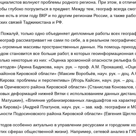
циалистов волнуют проблемы родного региона. При этом, в отличи
ы глубоко погрузиться в предмет. Между тем, географ всегда смотр
не есть в этом году ВКР и по другим регионам России, а также раб
ких связей Таджикистана и РФ.
 Пожалуй, только одно объединяет дипломные работы всех геогра
еограф рассматривает не сами по себе, а в реальном географиче
ать огромные массивы пространственных данных. На помощь прих
одом становится все больше работ, в которых геоинформационная
 только некоторые из них: «Оценка эрозионной опасности рельефа 
одов» (Арина Бадикова, науч. рук. – проф. А.М. Прокашев), «Оце
айонов Кировской области» (Максим Воробьёв, науч. рук. – доц. А
Кирова: проблемы и перспективы» (Игорь Кайсин, науч. рук. – доц.
Оричевского района Кировской области» (Станислав Коновалов, на
ловых деформаций нижней Вятки с использованием данных дистан
.С. Матушкин), «Влияние урбанизированных ландшафтов на характе
 Кирова)» (Андрей Платунов, науч. рук. – зав. каф. географии и 
ности Подосиновского района Кировской области» (Евгения Щеглова,
одов особенно актуально в управлении ресурсами и городским хо
в этих сферах общественной жизни). Например, сетевой анализ в ГИ