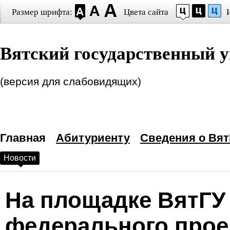
Размер шрифта:
Цвета сайта
Настройки шрифта
Вятский государственный у
Выберите шрифт
Arial
Times New Roman
Интервал между буквами
(версия для слабовидящих)
(Кернинг)
:
Станда
Выбор цветовой схем
Главная
—
Черным по белому
Абитуриенту
Сведения о Вят
Новости
Белым по черному
Темно-синим по голубому
На площадке ВятГУ
Коричневым по бежевому
федерального прое