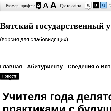
Размер шрифта:
Цвета сайта
Настройки шрифта
Вятский государственный у
Выберите шрифт
Arial
Times New Roman
Интервал между буквами
(версия для слабовидящих)
(Кернинг)
:
Станда
Выбор цветовой схем
Главная
—
Черным по белому
Абитуриенту
Сведения о Вят
Новости
Белым по черному
Темно-синим по голубому
Учителя года деля
Коричневым по бежевому
практиками с будущ