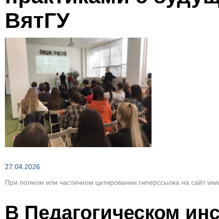
Зеленым по темно-коричневому
ВятГУ
Вернуть стан
27.04.2026
При полном или частичном цитировании гиперссылка на сайт www
В Педагогическом ин