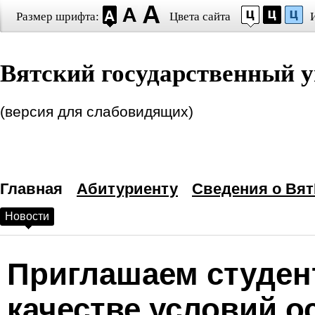
Размер шрифта:
Цвета сайта
Настройки шрифта
Вятский государственный у
Выберите шрифт
Arial
Times New Roman
Интервал между буквами
(версия для слабовидящих)
(Кернинг)
:
Станда
Выбор цветовой схем
Главная
—
Черным по белому
Абитуриенту
Сведения о Вят
Новости
Белым по черному
Темно-синим по голубому
Приглашаем студен
Коричневым по бежевому
качестве условий 