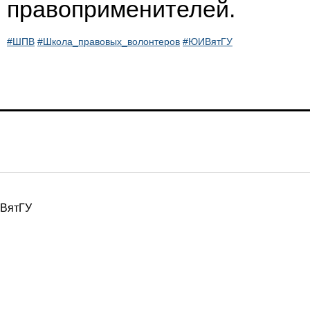
правоприменителей.
#ШПВ
#Школа_правовых_волонтеров
#ЮИВятГУ
ВятГУ