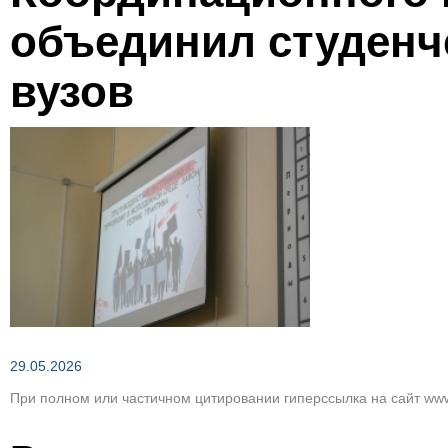
Зеленым по темно-коричневому
объединил студенч
вузов
Вернуть стан
29.05.2026
При полном или частичном цитировании гиперссылка на сайт www