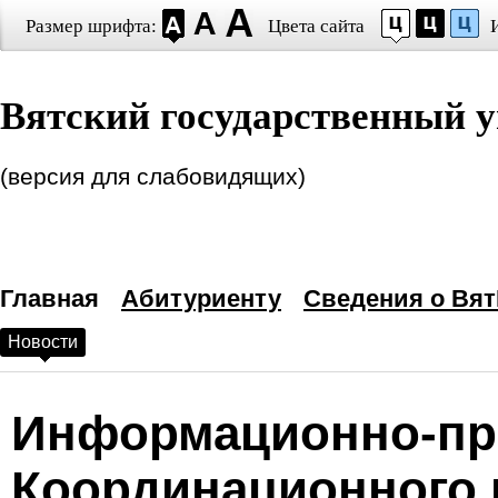
Размер шрифта:
Цвета сайта
Настройки шрифта
Вятский государственный у
Выберите шрифт
Arial
Times New Roman
Интервал между буквами
(версия для слабовидящих)
(Кернинг)
:
Станда
Выбор цветовой схем
Главная
—
Черным по белому
Абитуриенту
Сведения о Вят
Новости
Белым по черному
Темно-синим по голубому
Информационно-про
Коричневым по бежевому
Координационного 