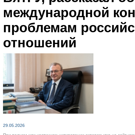
Зеленым по темно-коричневому
международной ко
проблемам российс
Вернуть стан
отношений
29.05.2026