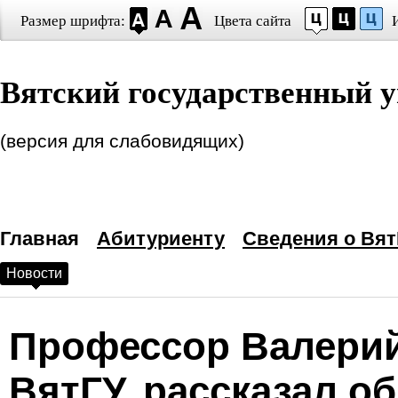
Размер шрифта:
Цвета сайта
Настройки шрифта
Вятский государственный у
Выберите шрифт
Arial
Times New Roman
Интервал между буквами
(версия для слабовидящих)
(Кернинг)
:
Станда
Выбор цветовой схем
Главная
—
Черным по белому
Абитуриенту
Сведения о Вят
Новости
Белым по черному
Темно-синим по голубому
Профессор Валерий
Коричневым по бежевому
ВятГУ, рассказал об