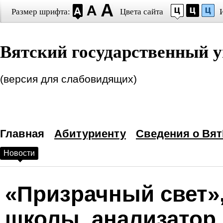
Размер шрифта:
Цвета сайта
Настройки шрифта
Вятский государственный у
Выберите шрифт
Arial
Times New Roman
Интервал между буквами
(версия для слабовидящих)
(Кернинг)
:
Станда
Выбор цветовой схем
Главная
—
Черным по белому
Абитуриенту
Сведения о Вят
Новости
Белым по черному
Темно-синим по голубому
«Призрачный свет»
Коричневым по бежевому
школы, анализатор