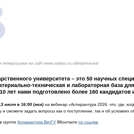
ичневому
Вернуть стандартные настройки
З
гиперссылка на сайт www.vyatsu.ru обязательна!
арственного университета – это 50 научных спец
атериально-техническая и лабораторная база дл
10 лет нами подготовлено более 160 кандидатов 
13 июля в 16:00 (мск)
на вебинар «Аспирантура 2026: что, где, ког
 и сможете задать вопросы как о поступлении, так и об условиях о
в группе
Аспирантура ВятГУ
ВКонтакте
по ссылке
.