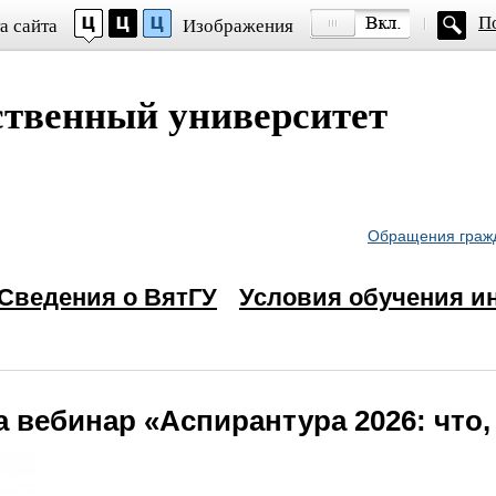
П
а сайта
Изображения
рифта
ственный университет
mes New Roman
Кернинг)
:
Стандартный
Средний
Больш
вой схемы:
Обращения граж
Сведения о ВятГУ
Условия обучения и
ому
 вебинар «Аспирантура 2026: что, 
ому