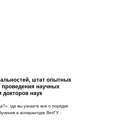
акрыть панель
иальностей, штат опытных
я проведения научных
и докторов наук
да?», где вы узнаете все о порядке
бучения в аспирантуре ВятГУ.