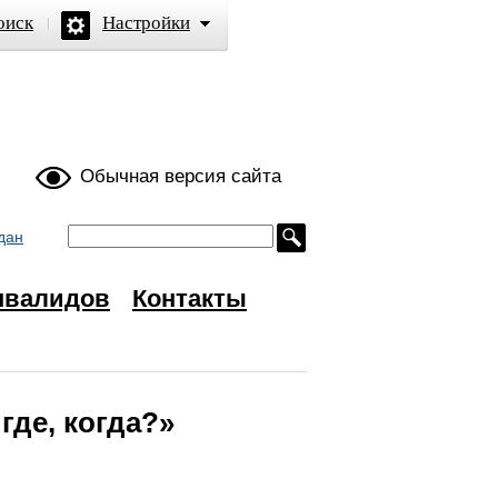
оиск
Настройки
ой
Обычная версия сайта
дан
нвалидов
Контакты
где, когда?»