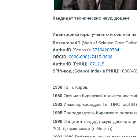
Кандидат технических наук, доцент
Идентификаторы ученого и ссылки на
ResearcherID
(Web of Science Core Collec
AuthorID
(Scopus):
57194208704
ORCID
:
0000-0001-7415-3868
AuthorID
(РИНЦ):
671215
SPIN-код
(Science Index в РИНЦ): 6308-0
1958
г.р., г. Киров.
1980
Окончил Кировский политехнический
1982
Инженер кафедры ТиГ НИС КирПИ (
1985
Преподаватель Кировского политехн
1990
Защитил кандидатскую диссертацию
Ф.Э. Дзержинского (г. Москва).