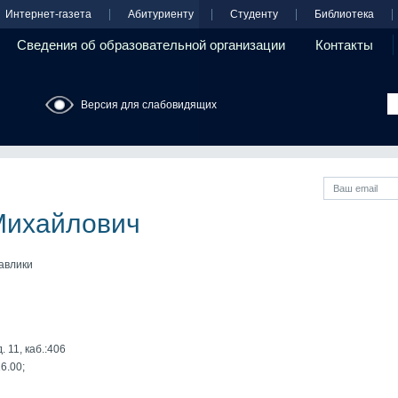
Интернет-газета
Абитуриенту
Студенту
Библиотека
Сведения об образовательной организации
Контакты
Версия для слабовидящих
Михайлович
авлики
 11, каб.:406
16.00;