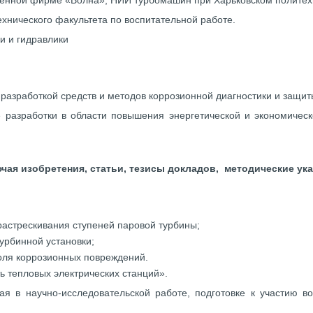
венной фирме «Волна», НИИ турбомашин при Харьковском политех
хнического факультета по воспитательной работе.
и и гидравлики
разработкой средств и методов коррозионной диагностики и защит
разработки в области повышения энергетической и экономическ
чая изобретения, статьи, тезисы докладов, методические ука
астрескивания ступеней паровой турбины;
урбинной установки;
роля коррозионных повреждений.
ь тепловых электрических станций».
гая в научно-исследовательской работе, подготовке к участию в