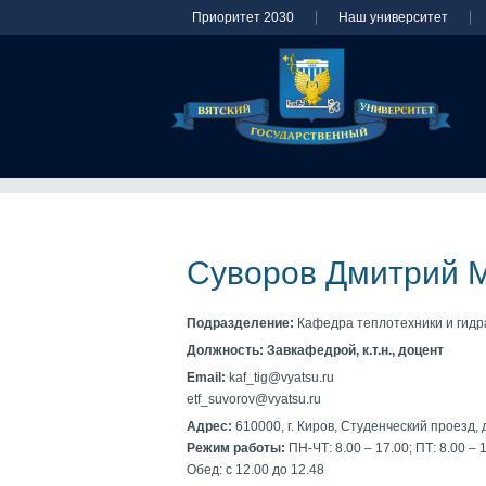
Приоритет 2030
Наш университет
Суворов Дмитрий 
Подразделение:
Кафедра теплотехники и гидр
Должность:
Завкафедрой, к.т.н., доцент
Email:
kaf_tig@vyatsu.ru
etf_suvorov@vyatsu.ru
Адрес:
610000, г. Киров, Студенческий проезд, д.
Режим работы:
ПН-ЧТ: 8.00 – 17.00; ПТ: 8.00 – 
Обед: с 12.00 до 12.48