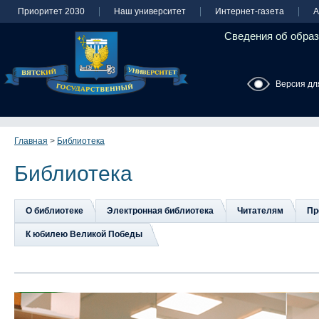
Приоритет 2030
Наш университет
Интернет-газета
А
Сведения об образ
Версия дл
Главная
>
Библиотека
Библиотека
О библиотеке
Электронная библиотека
Читателям
Пр
К юбилею Великой Победы