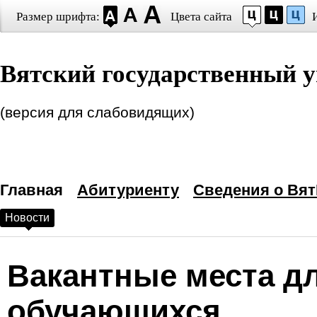
Размер шрифта:
Цвета сайта
Настройки шрифта
Вятский государственный у
Выберите шрифт
Arial
Times New Roman
Интервал между буквами
(версия для слабовидящих)
(Кернинг)
:
Станда
Выбор цветовой схем
Главная
—
Черным по белому
Абитуриенту
Сведения о Вят
Новости
Белым по черному
Темно-синим по голубому
Вакантные места дл
Коричневым по бежевому
обучающихся