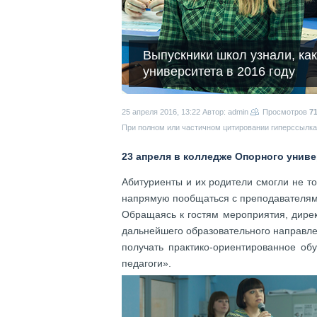
Выпускники школ узнали, ка
университета в 2016 году
25 апреля 2016, 13:22
Автор: admin
Просмотров
7
При полном или частичном цитировании гиперссылка 
23 апреля в колледже Опорного унив
Абитуриенты и их родители смогли не то
напрямую пообщаться с преподавателям
Обращаясь к гостям мероприятия, дире
дальнейшего образовательного направле
получать практико-ориентированное об
педагоги».