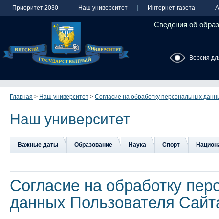
Приоритет 2030
Наш университет
Интернет-газета
А
Сведения об образ
Версия дл
Главная
>
Наш университет
>
Согласие на обработку персональных данн
Наш университет
Важные даты
Образование
Наука
Спорт
Национа
Согласие на обработку пер
данных Пользователя Сайт