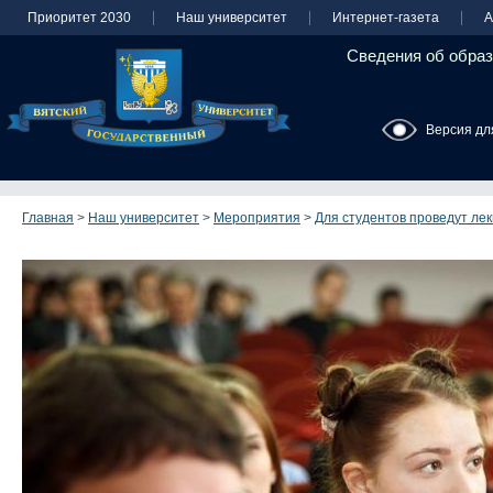
Приоритет 2030
Наш университет
Интернет-газета
А
Сведения об образ
Версия дл
Главная
>
Наш университет
>
Мероприятия
>
Для студентов проведут ле