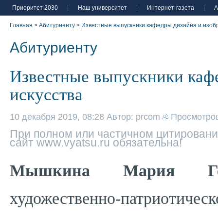
Приоритет 2030
Наш университет
Интернет-газета
А
Главная
>
Абитуриенту
>
Известные выпускники кафедры дизайна и изобр
Абитуриенту
Известные выпускники кафе
искусства
10 декабря 2019, 08:28
Автор: prcom
Просмотро
При полном или частичном цитировани
сайт www.vyatsu.ru обязательна!
Мышкина Мария Ген
художественно-патриоти