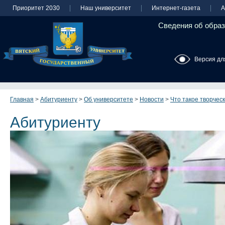
Приоритет 2030
Наш университет
Интернет-газета
А
Сведения об образ
Версия дл
Главная
>
Абитуриенту
>
Об университете
>
Новости
>
Что такое творчес
Абитуриенту