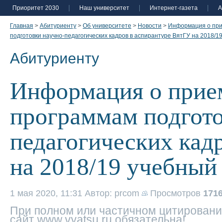
Приоритет 2030
Наш университет
Интернет-газета
А
Главная
>
Абитуриенту
>
Об университете
>
Новости
>
Информация о при
подготовки научно-педагогических кадров в аспирантуре ВятГУ на 2018/1
Абитуриенту
Информация о прием
программам подгото
педагогических кад
на 2018/19 учебный
1 мая 2020, 11:31
Автор: prcom
Просмотров
171
При полном или частичном цитировани
сайт www.vyatsu.ru обязательна!