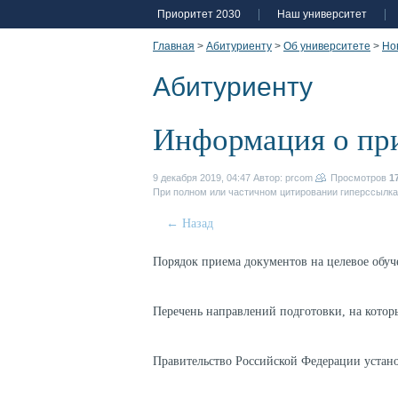
Приоритет 2030
Наш университет
Главная
>
Абитуриенту
>
Об университете
>
Но
Абитуриенту
Информация о при
9 декабря 2019, 04:47
Автор: prcom
Просмотров
1
При полном или частичном цитировании гиперссылка 
← Назад
Порядок приема документов на целевое обуч
Перечень направлений подготовки, на кото
Правительство Российской Федерации уста