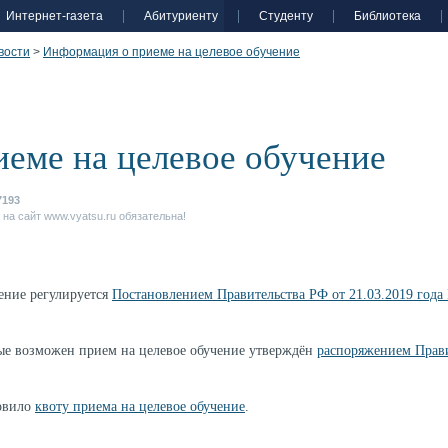
Интернет-газета
Абитуриенту
Студенту
Библиотека
вости
>
Информация о приеме на целевое обучение
еме на целевое обучение
7193
на сайт www.vyatsu.ru обязательна!
ение регулируется
Постановлением Правительства РФ от 21.03.2019 года
рые возможен прием на целевое обучение утверждён
распоряжением Прави
новило
квоту приема на целевое обучение
.