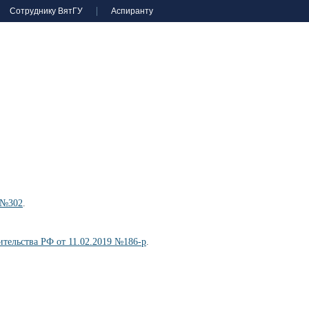
Сотруднику ВятГУ
Аспиранту
 №302
.
тельства РФ от 11.02.2019 №186-р
.