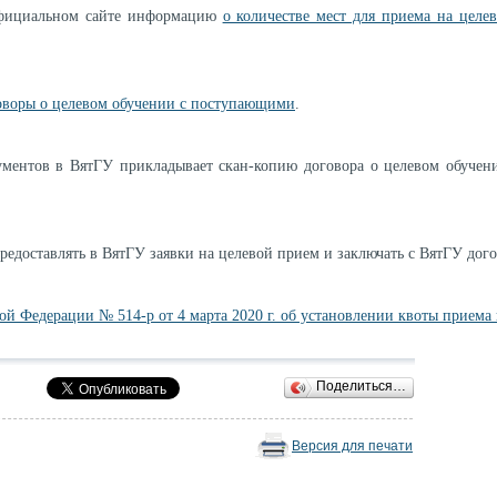
официальном сайте информацию
о количестве мест для приема на целе
оворы о целевом обучении с поступающими
.
ментов в ВятГУ прикладывает скан-копию договора о целевом обучени
предоставлять в ВятГУ заявки на целевой прием и заключать с ВятГУ дог
й Федерации № 514-р от 4 марта 2020 г. об установлении квоты приема 
Поделиться…
Версия для печати