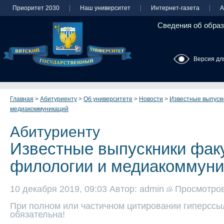
Приоритет 2030
Наш университет
Интернет-газета
А
Сведения об образ
Версия дл
Главная
>
Абитуриенту
>
Об университете
>
Новости
>
Известные выпуск
медиакоммуникаций
Абитуриенту
Известные выпускники фак
филологии и медиакоммуни
10 декабря 2019, 09:03
Автор: admin
Просмотро
При полном или частичном цитировании гиперссыл
обязательна!