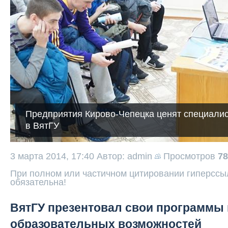
Предприятия Кирово-Чепецка ценят специалис
в ВятГУ
3 марта 2014, 17:40
Автор: admin
Просмотров
78
При полном или частичном цитировании гиперссыл
обязательна!
ВятГУ презентовал свои программы 
образовательных возможностей