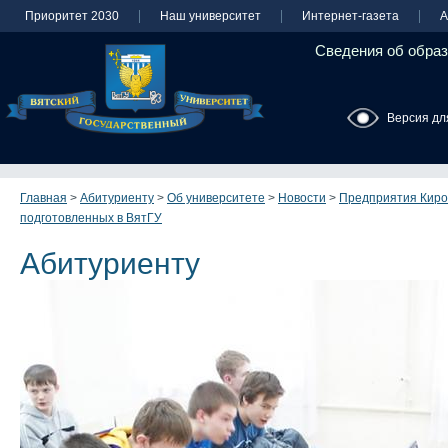
Приоритет 2030
Наш университет
Интернет-газета
А
Сведения об образ
Версия дл
Главная
>
Абитуриенту
>
Об университете
>
Новости
>
Предприятия Киро
подготовленных в ВятГУ
Абитуриенту