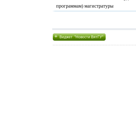
программам) магистратуры
+
Виджет "Новости ВятГУ"