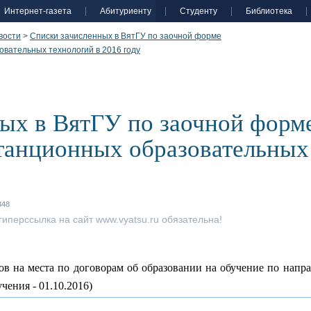
Интернет-газета
Абитуриенту
Студенту
Библиотека
вости
>
Списки зачисленных в ВятГУ по заочной форме
вательных технологий в 2016 году
ых в ВятГУ по заочной форме
анционных образовательных 
848
иперссылка на сайт www.vyatsu.ru обязательна!
ов на места по договорам об образовании на обучение по напр
чения - 01.10.2016)