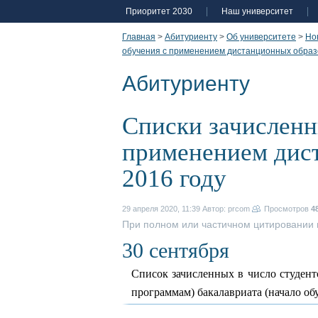
Приоритет 2030
Наш университет
Главная
>
Абитуриенту
>
Об университете
>
Но
обучения с применением дистанционных образо
Абитуриенту
Списки зачисленн
применением дист
2016 году
29 апреля 2020, 11:39
Автор: prcom
Просмотров
4
При полном или частичном цитировании г
30 сентября
Список зачисленных в число студент
программам) бакалавриата (начало обу