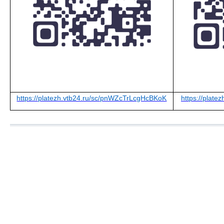
https://platezh.vtb24.ru/sc/pnWZcTrLcgHcBKoK
https://plate