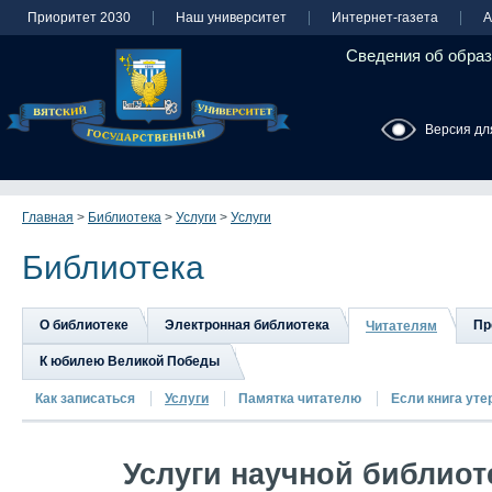
Приоритет 2030
Наш университет
Интернет-газета
А
Сведения об образ
Версия дл
Главная
>
Библиотека
>
Услуги
>
Услуги
Библиотека
О библиотеке
Электронная библиотека
Пр
Читателям
К юбилею Великой Победы
Как записаться
Услуги
Памятка читателю
Если книга утер
Услуги научной библиот