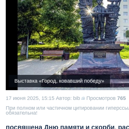
Выставка «Город, ковавший победу»
17 июня 2025, 15:15
Автор: bib
Просмотров
765
При полном или частичном цитировании гиперссыл
обязательна!
посвящена Дню памяти и скорби, ра