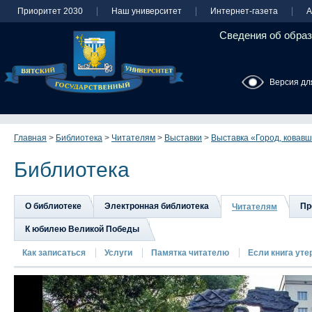
Приоритет 2030
Наш университет
Интернет-газета
А
Сведения об образ
Версия дл
Главная
>
Библиотека
>
Читателям
>
Выставки
>
Выставка «Город, ковав
Библиотека
О библиотеке
Электронная библиотека
Пр
Читателям
К юбилею Великой Победы
Как записаться
Услуги
Памятка читателю
Если книга утер