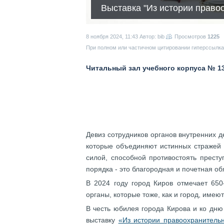
Выставка "Из истории право
8 ноября 2024, 11:43
Автор: bib
Просмотров
1225
При полном или частичном цитировании гиперссылка 
Читальный зал учебного корпуса № 1
Девиз сотрудников органов внутренних д
которые объединяют истинных стражей 
силой, способной противостоять престу
порядка - это благородная и почетная об
В 2024 году город Киров отмечает 650
органы, которые тоже, как и город, имею
В честь юбилея города Кирова и ко дню
выставку
«Из истории правоохранительн