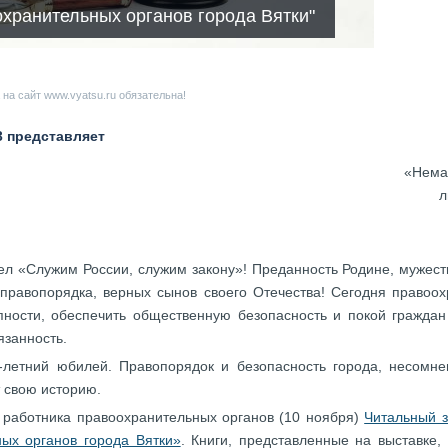
охранительных органов города Вятки"
на сайт www.vyatsu.ru обязательна!
3 представляет
«Немал
л
ел «Служим России, служим закону»! Преданность Родине, мужество,
правопорядка, верных сынов своего Отечества! Сегодня правоо
пности, обеспечить общественную безопасность и покой граждан
язанность.
-летний юбилей. Правопорядок и безопасность города, несомн
т свою историю.
 работника правоохранительных органов (10 ноября)
Читальный з
ых органов города Вятки»
. Книги, представленные на выставке,