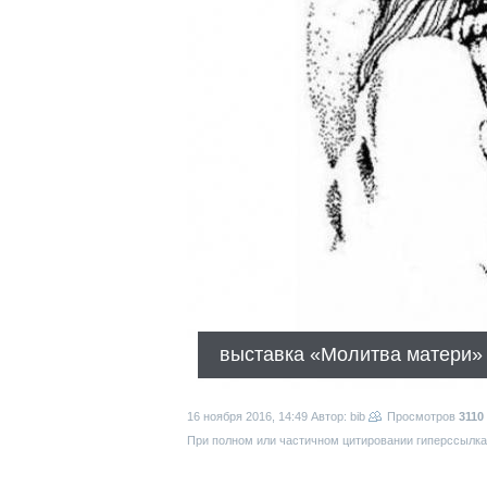
выставка «Молитва матери»
16 ноября 2016, 14:49
Автор: bib
Просмотров
3110
При полном или частичном цитировании гиперссылка 