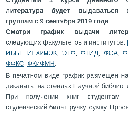
Студентам 1 курса дневного о
литература будет выдаваться 
группам с 9 сентября 2019 года.
Смотри график выдачи лит
следующих факультетов и институтов:
ИББТ
,
ИнХимЭК
,
ЭТФ
,
ФТИД
,
ФСА
,
Ф
ФФКС
,
ФКиФМН
.
В печатном виде график размещен н
деканата, на стендах Научной библиот
При получении книг студентам 
студенческий билет, ручку, сумку. Прос