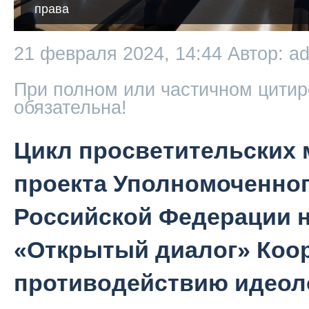
права
21 февраля 2024, 14:44
Автор: a
При полном или частичном цитир
обязательна!
Цикл просветительских 
проекта Уполномоченног
Российской Федерации 
«Открытый диалог» Коо
противодействию идеол