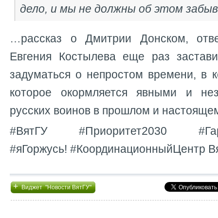
дело, и мы не должны об этом забы
…рассказ о Дмитрии Донском, отв
Евгения Костылева еще раз застав
задуматься о непростом времени, в 
которое окормляется явными и не
русских воинов в прошлом и настояще
#ВятГУ #Приоритет2030 #Гарм
#яГоржусь! #КоординационныйЦентр В
+
Виджет "Новости ВятГУ"