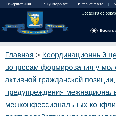
Приоритет 2030
Наш университет
Интернет-газета
А
Сведения об образ
Версия дл
Главная
>
Координационный це
вопросам формирования у мол
активной гражданской позиции,
предупреждения межнационал
межконфессиональных конфли