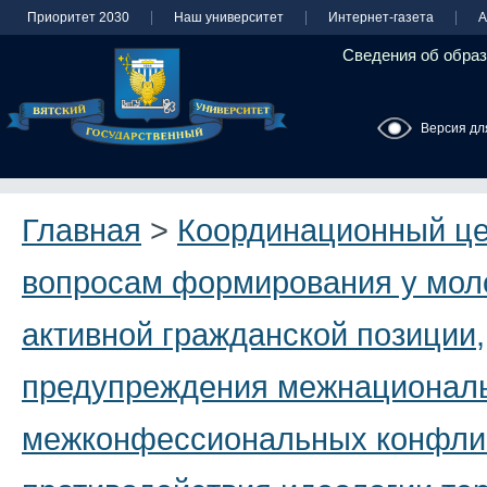
Приоритет 2030
Наш университет
Интернет-газета
А
Сведения об образ
Версия дл
Главная
>
Координационный це
вопросам формирования у мол
активной гражданской позиции,
предупреждения межнационал
межконфессиональных конфли