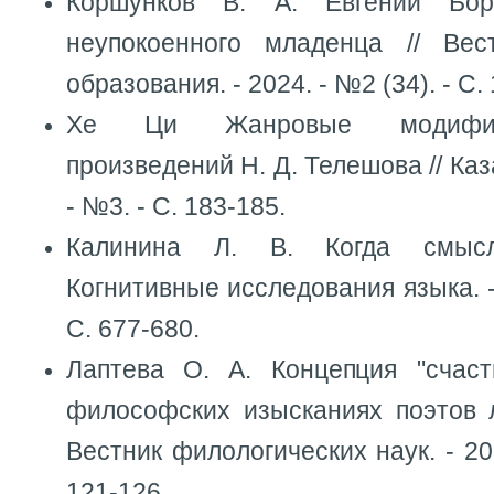
Коршунков В. А. Евгений Бо
неупокоенного младенца // Вес
образования. - 2024. - №2 (34). - С.
Хе Ци Жанровые модифик
произведений Н. Д. Телешова // Каз
- №3. - С. 183-185.
Калинина Л. В. Когда смысл
Когнитивные исследования языка. - 
С. 677-680.
Лаптева О. А. Концепция "счаст
философских изысканиях поэтов л
Вестник филологических наук. - 202
121-126.