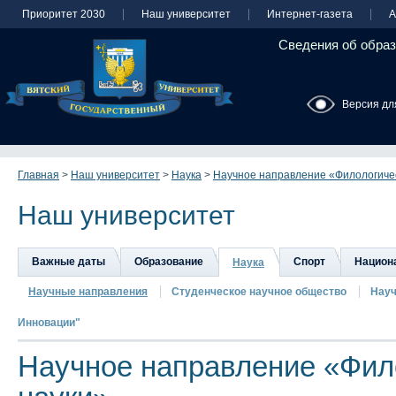
Приоритет 2030
Наш университет
Интернет-газета
А
Сведения об образ
Версия дл
Главная
>
Наш университет
>
Наука
>
Научное направление «Филологиче
Наш университет
Важные даты
Образование
Спорт
Национа
Наука
Научные направления
Студенческое научное общество
Науч
Инновации"
Научное направление «Фил