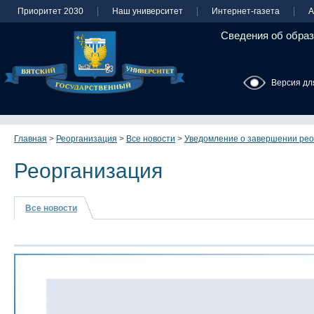
Приоритет 2030
Наш университет
Интернет-газета
А
Сведения об образ
Версия дл
Главная
>
Реорганизация
>
Все новости
>
Уведомление о завершении рео
Реорганизация
Все новости