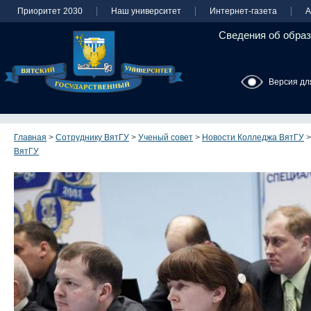
Приоритет 2030
Наш университет
Интернет-газета
А
Сведения об образ
Версия дл
Главная
>
Сотруднику ВятГУ
>
Ученый совет
>
Новости Колледжа ВятГУ
ВятГУ