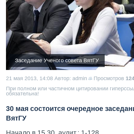
Заседание Ученого совета ВятГУ
21 мая 2013, 14:08
Автор: admin
Просмотров
12
При полном или частичном цитировании гиперссыл
обязательна!
30 мая состоится очередное заседан
ВятГУ
Начало в 15.30, аудит.: 1-128.