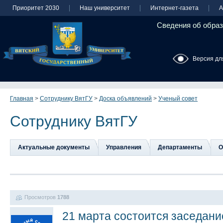
Приоритет 2030
Наш университет
Интернет-газета
А
Сведения об образ
Версия дл
Главная
>
Сотруднику ВятГУ
>
Доска объявлений
>
Ученый совет
Сотруднику ВятГУ
Актуальные документы
Управления
Департаменты
О
Просмотров
1788
21 марта состоится заседани