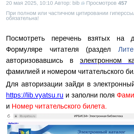
20 мая 2025, 10:10
Автор: bib
Просмотров
457
При полном или частичном цитировании гиперссыл
обязательна!
Посмотреть перечень взятых на 
Формуляре читателя (раздел
Лит
авторизовавшись в
электронном к
фамилией и номером читательского би
Для авторизации зайди в электронный
https://lib.vyatsu.ru
и заполни поля
Фами
и
Номер читательского билета.