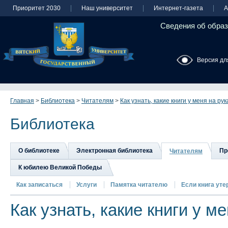
Приоритет 2030
Наш университет
Интернет-газета
А
Сведения об образ
Версия дл
Главная
>
Библиотека
>
Читателям
>
Как узнать, какие книги у меня на рук
Библиотека
О библиотеке
Электронная библиотека
Пр
Читателям
К юбилею Великой Победы
Как записаться
Услуги
Памятка читателю
Если книга утер
Как узнать, какие книги у м