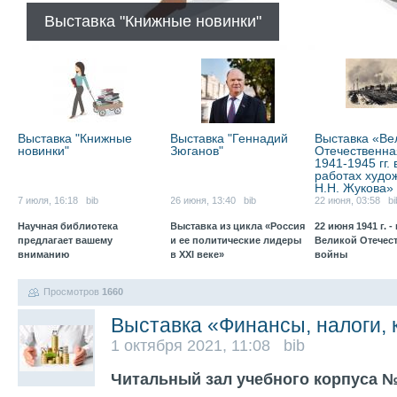
Выставка "Книжные новинки"
Выставка "Книжные
Выставка "Геннадий
Выставка «Ве
новинки"
Зюганов"
Отечественна
1941-1945 гг. 
работах худо
Н.Н. Жукова»
7 июля, 16:18 bib
26 июня, 13:40 bib
22 июня, 03:58 bi
Научная библиотека
Выставка из цикла «Россия
22 июня 1941 г. -
предлагает вашему
и ее политические лидеры
Великой Отечес
вниманию
в XXI веке»
войны
Просмотров
1660
Выставка «Финансы, налоги, 
1 октября 2021, 11:08 bib
Читальный зал учебного корпуса 