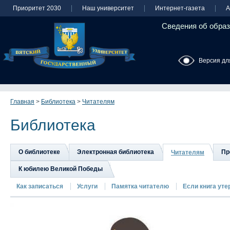
Приоритет 2030
Наш университет
Интернет-газета
А
Сведения об образ
Версия дл
Главная
>
Библиотека
>
Читателям
Библиотека
О библиотеке
Электронная библиотека
Пр
Читателям
К юбилею Великой Победы
Как записаться
Услуги
Памятка читателю
Если книга утер