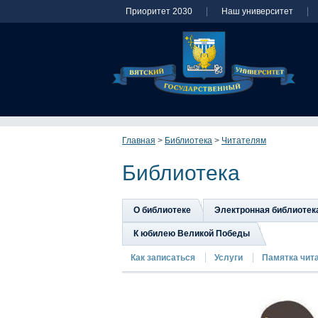
Приоритет 2030
Наш университет
Главная
>
Библиотека
>
Читателям
Библиотека
О библиотеке
Электронная библиотек
К юбилею Великой Победы
Как записаться
Услуги
Памятка чит