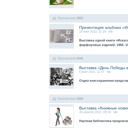
Просмотров
1852
Презентация альбома «Ис
18 мая 2022, 11:19 bib
Выставка одной книги «Искусс
фарфоровых изделий. 1956 -1
Просмотров
2446
Выставка «День Победы в
6 мая 2022, 11:57 bib
Отдел книгохранения предста
Просмотров
1904
Выставка «Книжные нови
20 апреля 2022, 09:16 bib
Научная библиотека предлаг