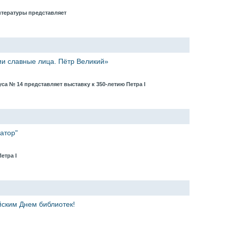
итературы представляет
ии славные лица. Пётр Великий»
са № 14 представляет выставку к 350-летию Петра I
атор"
Петра I
ским Днем библиотек!