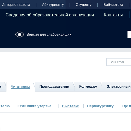
Интернет-газета
Абитуриенту
Студенту
Библиотека
Сведения об образовательной организации
Контакты
Версия для слабовидящих
а
Преподавателям
Колледжу
Электронный 
Читателям
ателю
Если книга утеряна...
Выставки
Первокурснику
Где 