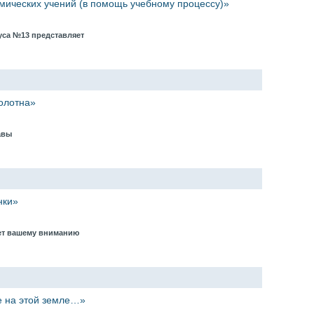
мических учений (в помощь учебному процессу)»
уса №13 представляет
олотна»
лавы
нки»
ает вашему вниманию
е на этой земле…»