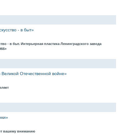
кусство - в быт»
тво - в быт. Интерьерная пластика Ленинградского завода
966»
 Великой Отечественной войне»
вляет
нки»
ает вашему вниманию