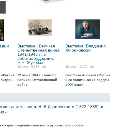
адий
Выставка «Великая
Выставка "Владимир
Отечественная война
Жириновский"
1941-1945 гг. в
работах художника
Н.Н. Жукова»
22 июня, 03:58 bib
19 июня, 12:10 bib
 «Россия
22 июня 1941 г. - начало
Выставка из цикла «Россия
е лидеры
Великой Отечественной
и ее политические лидеры
войны
в XXI веке»
ская деятельность Н. Я Данилевского (1822-1885): к
ния»
ет со дня рождения известного русского философа