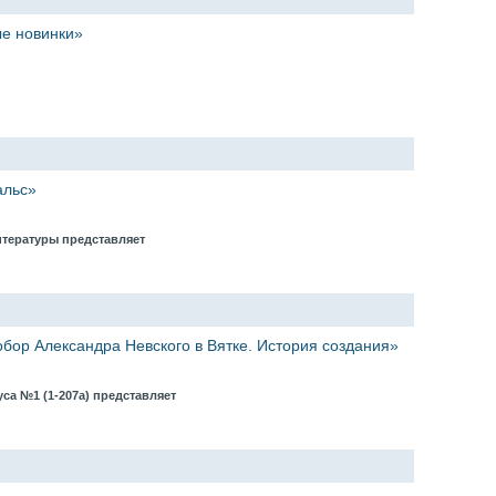
е новинки»
альс»
итературы представляет
обор Александра Невского в Вятке. История создания»
са №1 (1-207а) представляет