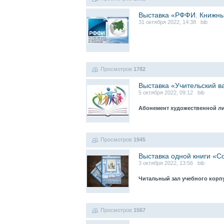
Выставка «РФФИ. Книжны
31 октября 2022, 14:38 bib
Просмотров
1782
Выставка «Учительский в
5 октября 2022, 09:12 bib
Абонемент художественной л
Просмотров
1945
Выставка одной книги «С
3 октября 2022, 13:56 bib
Читальный зал учебного корпу
Просмотров
1567