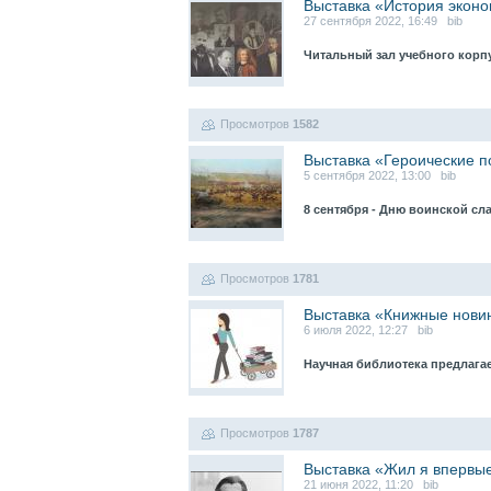
Выставка «История эконо
27 сентября 2022, 16:49 bib
Читальный зал учебного корп
Просмотров
1582
Выставка «Героические п
5 сентября 2022, 13:00 bib
8 сентября - Дню воинской с
Просмотров
1781
Выставка «Книжные нови
6 июля 2022, 12:27 bib
Научная библиотека предлаг
Просмотров
1787
Выставка «Жил я впервы
21 июня 2022, 11:20 bib