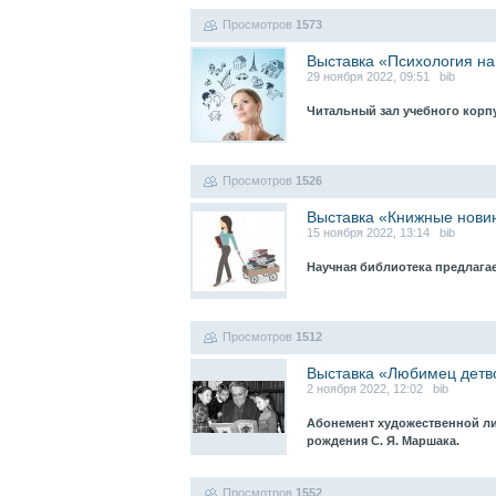
Просмотров
1573
Выставка «Психология на
29 ноября 2022, 09:51 bib
Читальный зал учебного корпу
Просмотров
1526
Выставка «Книжные нови
15 ноября 2022, 13:14 bib
Научная библиотека предлаг
Просмотров
1512
Выставка «Любимец детв
2 ноября 2022, 12:02 bib
Абонемент художественной ли
рождения С. Я. Маршака.
Просмотров
1552