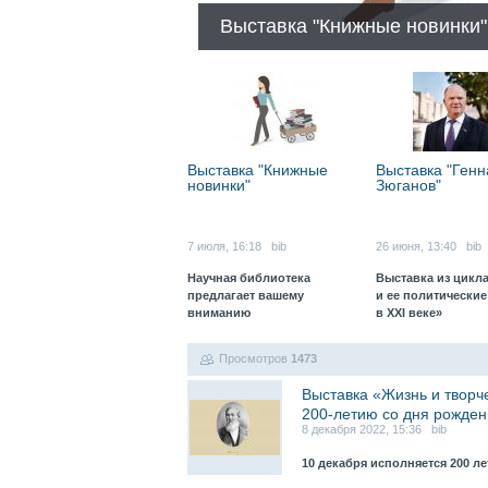
Выставка "Книжные новинки"
Выставка "Книжные
Выставка "Генн
новинки"
Зюганов"
7 июля, 16:18 bib
26 июня, 13:40 bib
Научная библиотека
Выставка из цикла
предлагает вашему
и ее политически
вниманию
в XXI веке»
Просмотров
1473
Выставка «Жизнь и творче
200-летию со дня рожде
8 декабря 2022, 15:36 bib
10 декабря исполняется 200 л