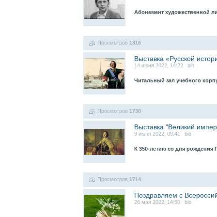
Абонемент художественной л
Просмотров
1816
Выставка «Русской истор
14 июня 2022, 14:22 bib
Читальный зал учебного корпу
Просмотров
1730
Выставка "Великий импер
9 июня 2022, 09:41 bib
К 350-летию со дня рождения 
Просмотров
1714
Поздравляем с Всероссий
26 мая 2022, 14:50 bib