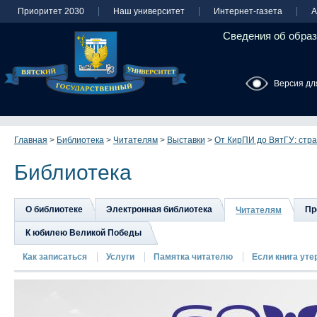
Приоритет 2030
Наш университет
Интернет-газета
А
Сведения об образ
Версия дл
Главная
>
Библиотека
>
Читателям
>
Выставки
>
От КирПИ до ВятГУ: стр
Библиотека
О библиотеке
Электронная библиотека
Пр
Читателям
К юбилею Великой Победы
Как записаться
Услуги
Памятка читателю
Если книга утер