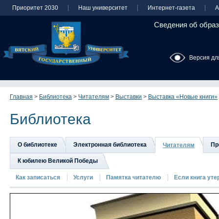
Приоритет 2030
Наш университет
Интернет-газета
А
Сведения об образ
Версия дл
Главная
>
Библиотека
>
Читателям
>
Выставки
>
Выставка «Новые книги»
Библиотека
О библиотеке
Электронная библиотека
Пр
Читателям
К юбилею Великой Победы
Как записаться
Услуги
Памятка читателю
Если книга утер