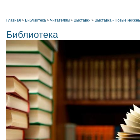
Главная
>
Библиотека
>
Читателям
>
Выставки
>
Выставка «Новые книжн
Библиотека