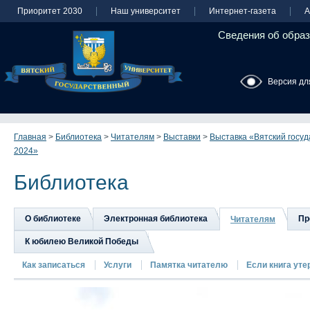
Приоритет 2030
Наш университет
Интернет-газета
А
Сведения об образ
Версия дл
Главная
>
Библиотека
>
Читателям
>
Выставки
>
Выставка «Вятский госуд
2024»
Библиотека
О библиотеке
Электронная библиотека
Пр
Читателям
К юбилею Великой Победы
Как записаться
Услуги
Памятка читателю
Если книга утер