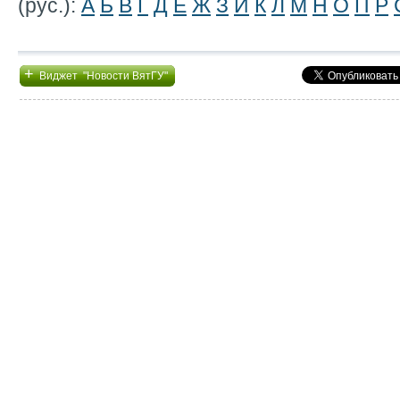
(рус.):
А
Б
В
Г
Д
Е
Ж
З
И
К
Л
М
Н
О
П
Р
+
Виджет "Новости ВятГУ"