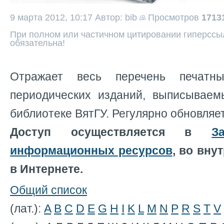
9 марта 2012, 10:17
Автор: bib
Просмотров
1713
При полном или частичном цитировании гиперссыл
обязательна!
Отражает весь перечень печатн
периодических изданий, выписывае
библиотеке ВятГУ. Регулярно обновляет
Доступ осуществляется в
З
информационных ресурсов
, во вну
в Интернете.
Общий список
(лат.):
A
B
C
D
E
G
H
I
K
L
M
N
P
R
S
T
V