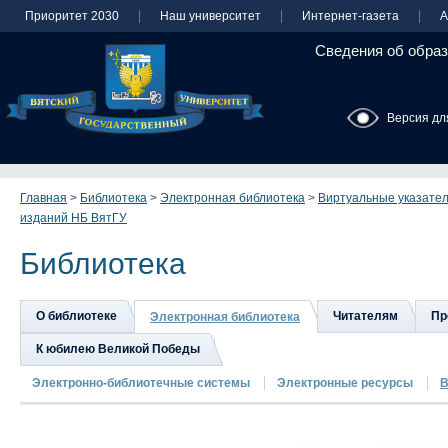
Приоритет 2030
Наш университет
Интернет-газета
А
Сведения об образ
Версия дл
Главная
>
Библиотека
>
Электронная библиотека
>
Виртуальные указате
изданий НБ ВятГУ
Библиотека
О библиотеке
Читателям
Пр
Электронная библиотека
К юбилею Великой Победы
Электронно-библиотечные системы
Электронные ресурсы
В