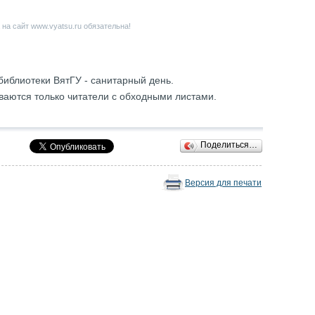
на сайт www.vyatsu.ru обязательна!
библиотеки ВятГУ - санитарный день.
ваются только читатели с обходными листами.
Поделиться…
Версия для печати