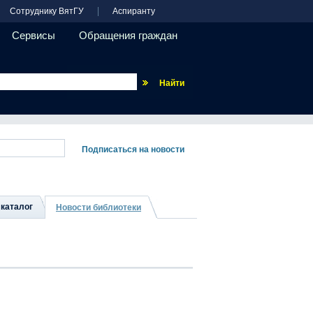
Сотруднику ВятГУ
Аспиранту
Сервисы
Обращения граждан
Везде
каталог
Новости библиотеки