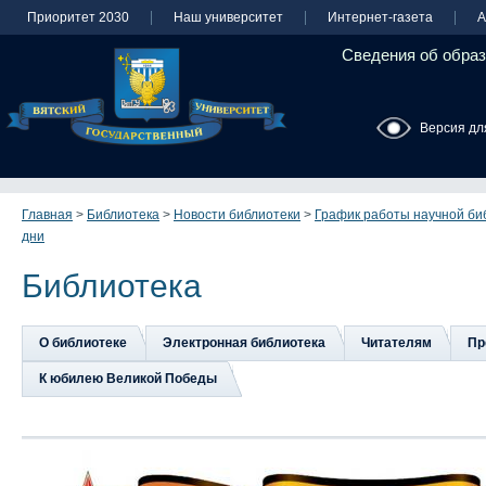
Приоритет 2030
Наш университет
Интернет-газета
А
Сведения об образ
Версия дл
Главная
>
Библиотека
>
Новости библиотеки
>
График работы научной би
дни
Библиотека
О библиотеке
Электронная библиотека
Читателям
Пр
К юбилею Великой Победы