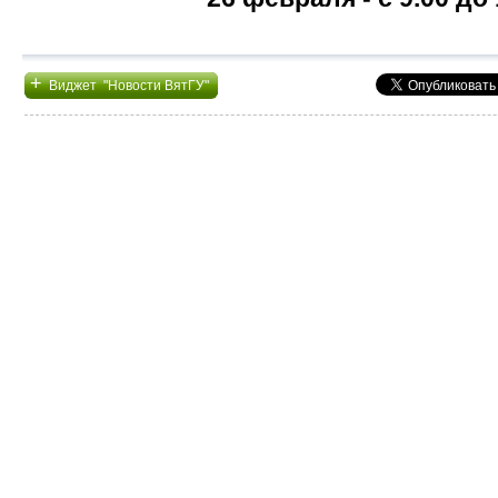
+
Виджет "Новости ВятГУ"