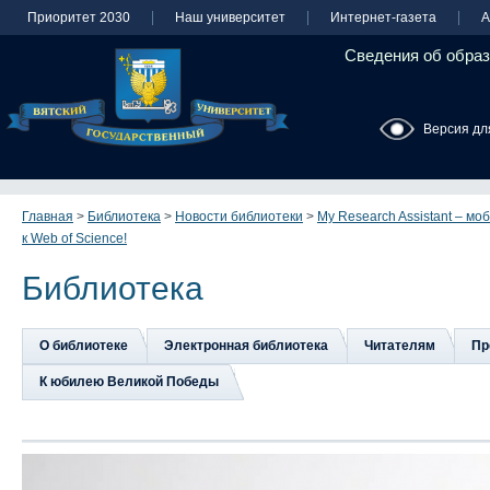
Приоритет 2030
Наш университет
Интернет-газета
А
Сведения об образ
Версия дл
Главная
>
Библиотека
>
Новости библиотеки
>
My Research Assistant – м
к Web of Science!
Библиотека
О библиотеке
Электронная библиотека
Читателям
Пр
К юбилею Великой Победы