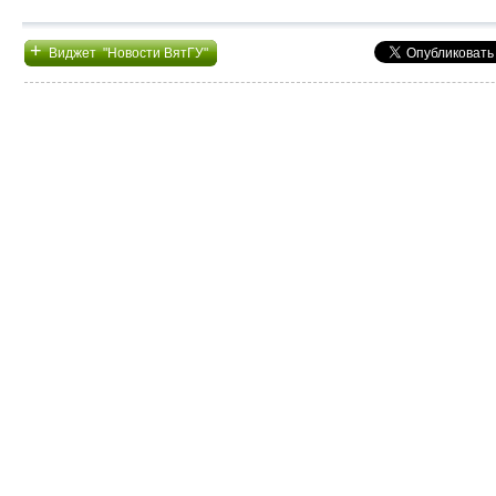
+
Виджет "Новости ВятГУ"