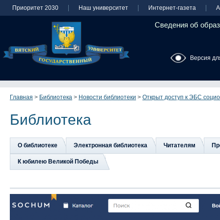
Приоритет 2030
Наш университет
Интернет-газета
А
Сведения об образ
Версия дл
Главная
>
Библиотека
>
Новости библиотеки
>
Открыт доступ к ЭБС соц
Библиотека
О библиотеке
Электронная библиотека
Читателям
Пр
К юбилею Великой Победы