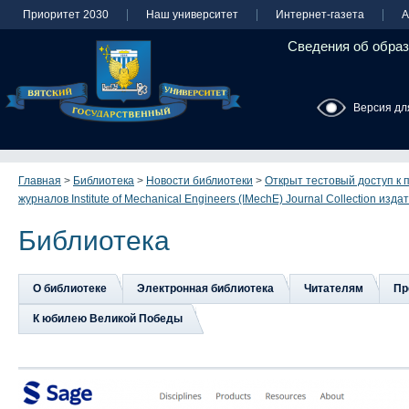
Приоритет 2030
Наш университет
Интернет-газета
А
Сведения об образ
Версия дл
Главная
>
Библиотека
>
Новости библиотеки
>
Открыт тестовый доступ к 
журналов Institute of Mechanical Engineers (IMechE) Journal Collection изд
Библиотека
О библиотеке
Электронная библиотека
Читателям
Пр
К юбилею Великой Победы