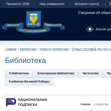
Приоритет 2030
Наш университет
Интернет-газета
А
Сведения об образ
Версия дл
Главная
>
Библиотека
>
Новости библиотеки
>
Открыт тестовый доступ к
Библиотека
О библиотеке
Электронная библиотека
Читателям
Пр
К юбилею Великой Победы